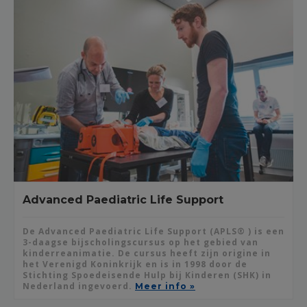
Advanced Paediatric Life Support
De Advanced Paediatric Life Support (APLS® ) is een
3-daagse bijscholingscursus op het gebied van
kinderreanimatie. De cursus heeft zijn origine in
het Verenigd Koninkrijk en is in 1998 door de
Stichting Spoedeisende Hulp bij Kinderen (SHK) in
Nederland ingevoerd.
Meer info »