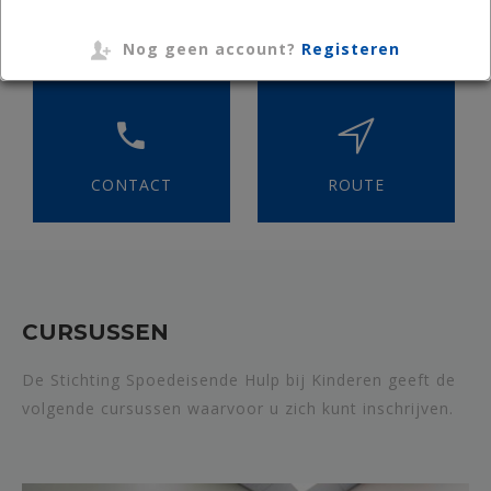
CURSUSINFO
REGISTREREN
Nog geen account?
Registeren
CONTACT
ROUTE
CURSUSSEN
De Stichting Spoedeisende Hulp bij Kinderen geeft de
volgende cursussen waarvoor u zich kunt inschrijven.