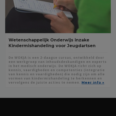
Wetenschappelijk Onderwijs inzake
Kindermishandeling voor Jeugdartsen
De WOKJA is een 2-daagse cursus, ontwikkeld door
een werkgroep van inhoudsdeskundigen en experts
in het medisch onderwijs. De WOKJA richt zich op
kennis, vaardigheden en competenties (integratie
van kennis en vaardigheden) die nodig zijn om alle
vormen van kindermishandeling te herkennen en
vervolgens de juiste acties te nemen.
Meer info »